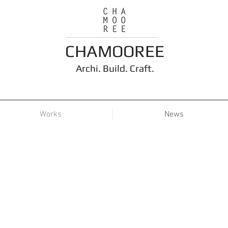
CHAMOOREE
Arch
i
. Build. Craft.
Works
News