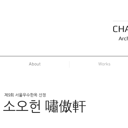
CH
Arc
About
Works
​제9회 서울우수한옥 선정
소오헌 嘯傲軒